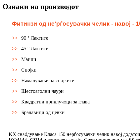
Ознаки на производот
Фитинзи од не'рѓосувачки челик - навој - 150 
>>
90 ° Лактите
>>
45 ° Лактите
>>
Маици
>>
Спојки
>>
Намалување на спојките
>>
Шестоаголни чаури
>>
Квадратни приклучоци за глава
>>
Брадавици од цевки
KX снабдување Класа 150 нерѓосувачки челик навој додато
ISO4144, SP114 и сопствен дизајн. Сите приклучоци за SS с