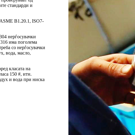
ите стандарди и
о ASME B1.20.1, ISO7-
 304 нерѓосувачки
 316 има поголема
треба со нерѓосувачки
х, вода, масло,
ред класата на
аса 150 #, итн.
здух и вода при ниска