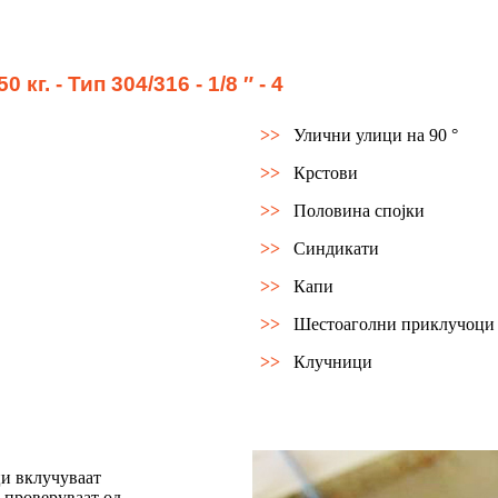
кг. - Тип 304/316 - 1/8 ″ - 4
>>
Улични улици на 90 °
>>
Крстови
>>
Половина спојки
>>
Синдикати
>>
Капи
>>
Шестоаголни приклучоци 
>>
Клучници
ци вклучуваат
е проверуваат од