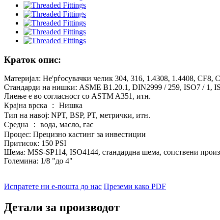
Краток опис:
Материјал: Не'рѓосувачки челик 304, 316, 1.4308, 1.4408, CF8,
Стандарди на нишки: ASME B1.20.1, DIN2999 / 259, ISO7 / 1, IS
Лиење е во согласност со ASTM A351, итн.
Крајна врска ： Нишка
Тип на навој: NPT, BSP, PT, метрички, итн.
Средна ： вода, масло, гас
Процес: Прецизно кастинг за инвестиции
Притисок: 150 PSI
Шема: MSS-SP114, ISO4144, стандардна шема, сопствени произ
Големина: 1/8 "до 4"
Испратете ни е-пошта до нас
Преземи како PDF
Детали за производот