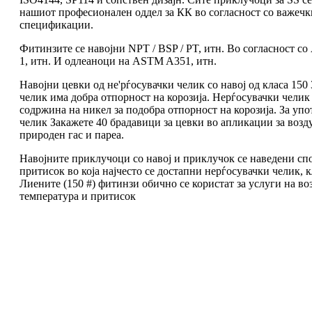
нашиот професионален оддел за КК во согласност со важечк
спецификации.
Фитинзите се навојни NPT / BSP / PT, итн. Во согласност с
1, итн. И одлеаноци на ASTM A351, итн.
Навојни цевки од не'рѓосувачки челик со навој од класа 150
челик има добра отпорност на корозија. Нерѓосувачки челик
содржина на никел за подобра отпорност на корозија. За упо
челик Закажете 40 брадавици за цевки во апликации за возду
природен гас и пареа.
Навојните приклучоци со навој и приклучок се наведени спо
притисок во која најчесто се достапни нерѓосувачки челик, кл
Лиените (150 #) фитинзи обично се користат за услуги на во
температура и притисок