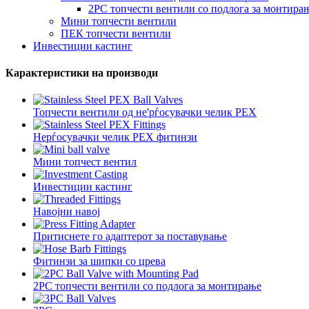
2PC топчести вентили со подлога за монтира
Мини топчести вентили
ПЕК топчести вентили
Инвестиции кастинг
Карактеристики на производи
Топчести вентили од не'рѓосувачки челик PEX
Нерѓосувачки челик PEX фитинзи
Мини топчест вентил
Инвестиции кастинг
Навојни навој
Притиснете го адаптерот за поставување
Фитинзи за шипки со црева
2PC топчести вентили со подлога за монтирање