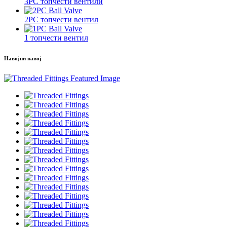
3PC топчести вентили
2PC топчести вентил
1 топчести вентил
Навојни навој