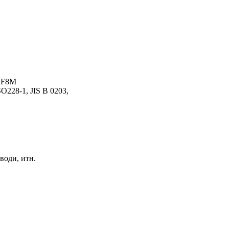
 CF8M
O228-1, JIS B 0203,
води, итн.