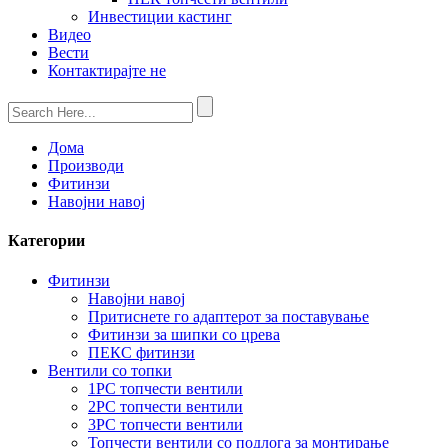
Инвестиции кастинг
Видео
Вести
Контактирајте не
Дома
Производи
Фитинзи
Навојни навој
Категории
Фитинзи
Навојни навој
Притиснете го адаптерот за поставување
Фитинзи за шипки со црева
ПЕКС фитинзи
Вентили со топки
1PC топчести вентили
2PC топчести вентили
3PC топчести вентили
Топчести вентили со подлога за монтирање