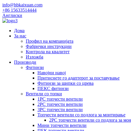
info@hbkaixuan.com
+86 15633514444
Англиски
Дома
За нас
Профил на компанијата
Фабрички инструкции
Контрола на квалитет
Изложба
Производи
Фитинзи
Навојни навој
Притиснете го адаптерот за поставување
Фитинзи за шипки со црева
ПЕКС фитинзи
Вентили со топки
1PC топчести вентили
2PC топчести вентили
3PC топчести вентили
Топчести вентили со подлога за монтирање
2PC топчести вентили со подлога за мо
Мини топчести вентили
ПЕК топчести вентили