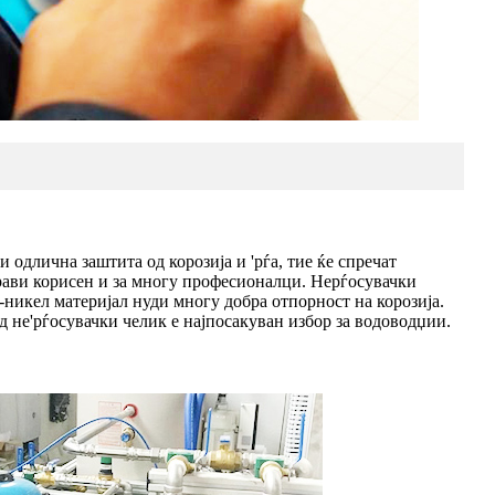
 одлична заштита од корозија и 'рѓа, тие ќе спречат
рави корисен и за многу професионалци. Нерѓосувачки
м-никел материјал нуди многу добра отпорност на корозија.
од не'рѓосувачки челик е најпосакуван избор за водоводџии.