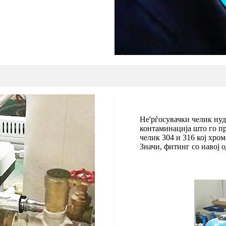
Не'рѓосувачки челик нуди
контаминација што го п
челик 304 и 316 кој хро
Значи, фитинг со навој 