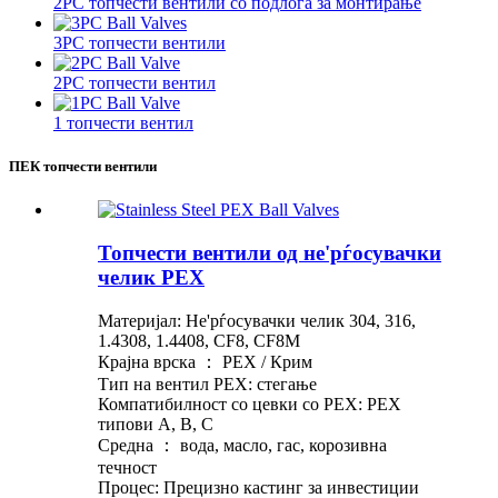
2PC топчести вентили со подлога за монтирање
3PC топчести вентили
2PC топчести вентил
1 топчести вентил
ПЕК топчести вентили
Топчести вентили од не'рѓосувачки
челик PEX
Материјал: Не'рѓосувачки челик 304, 316,
1.4308, 1.4408, CF8, CF8M
Крајна врска ： PEX / Крим
Тип на вентил PEX: стегање
Компатибилност со цевки со PEX: PEX
типови A, B, C
Средна ： вода, масло, гас, корозивна
течност
Процес: Прецизно кастинг за инвестиции