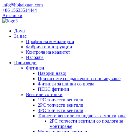
info@hbkaixuan.com
+86 15633514444
Англиски
Дома
За нас
Профил на компанијата
Фабрички инструкции
Контрола на квалитет
Изложба
Производи
Фитинзи
Навојни навој
Притиснете го адаптерот за поставување
Фитинзи за шипки со црева
ПЕКС фитинзи
Вентили со топки
1PC топчести вентили
2PC топчести вентили
3PC топчести вентили
Топчести вентили со подлога за монтирање
2PC топчести вентили со подлога за
монтирање
Мини топчести вентили