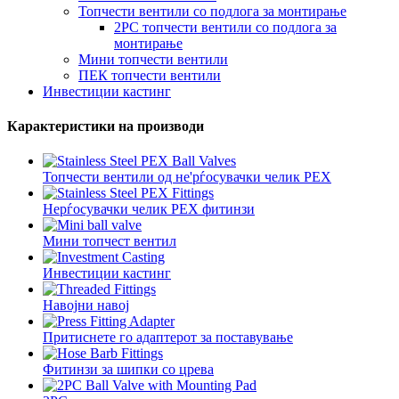
Топчести вентили со подлога за монтирање
2PC топчести вентили со подлога за
монтирање
Мини топчести вентили
ПЕК топчести вентили
Инвестиции кастинг
Карактеристики на производи
Топчести вентили од не'рѓосувачки челик PEX
Нерѓосувачки челик PEX фитинзи
Мини топчест вентил
Инвестиции кастинг
Навојни навој
Притиснете го адаптерот за поставување
Фитинзи за шипки со црева