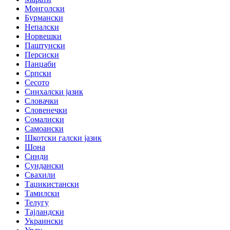
Монголски
Бурмански
Непалски
Норвешки
Паштунски
Персиски
Панџаби
Српски
Сесото
Синхалски јазик
Словачки
Словенечки
Сомалиски
Самоански
Шкотски галски јазик
Шона
Синди
Сундански
Свахили
Таџикистански
Тамилски
Телугу
Тајландски
Украински