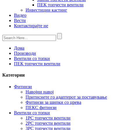
ПЕК топчести вентили
Инвестиции кастинг
Видео
Вести
Контактирајте не
Дома
Производи
Вентили со топки
ПЕК топчести вентили
Категории
Фитинзи
Навојни навој
Притиснете го адаптерот за поставување
Фитинзи за шипки со црева
ПЕКС фитинзи
Вентили со топки
1PC топчести вентили
2PC топчести вентили
3PC топчести вентили