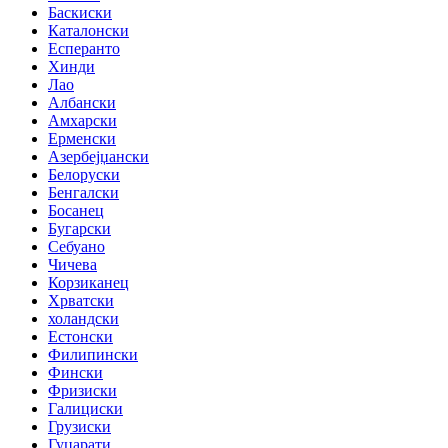
Баскиски
Каталонски
Есперанто
Хинди
Лао
Албански
Амхарски
Ерменски
Азербејџански
Белоруски
Бенгалски
Босанец
Бугарски
Себуано
Чичева
Корзиканец
Хрватски
холандски
Естонски
Филипински
Фински
Фризиски
Галициски
Грузиски
Гуџарати