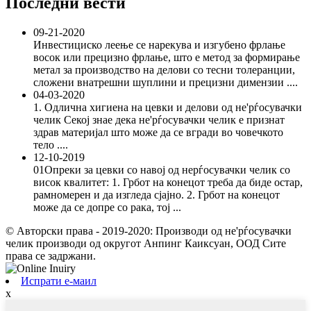
Последни вести
09-21-2020
Инвестициско леење се нарекува и изгубено фрлање
восок или прецизно фрлање, што е метод за формирање
метал за производство на делови со тесни толеранции,
сложени внатрешни шуплини и прецизни димензии ....
04-03-2020
1. Одлична хигиена на цевки и делови од не'рѓосувачки
челик Секој знае дека не'рѓосувачки челик е признат
здрав материјал што може да се вгради во човечкото
тело ....
12-10-2019
01Опреки за цевки со навој од нерѓосувачки челик со
висок квалитет: 1. Грбот на конецот треба да биде остар,
рамномерен и да изгледа сјајно. 2. Грбот на конецот
може да се допре со рака, тој ...
© Авторски права - 2019-2020: Производи од не'рѓосувачки
челик производи од округот Анпинг Каиксуан, ООД Сите
права се задржани.
Испрати е-маил
x