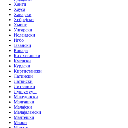
Хаити
Хауса
Хавајски
Хебрејски
Хмонг
Унгарски
Исландски
Игбо
Јавански
Канада
Казахстански
Кмерски
Курдски
Киргистански
Латински
Латвиски
Литвански
Луксумуу ..
Македонски
Малгашки
Малајски
Малајаламски
Малтешки
Маори
Марати