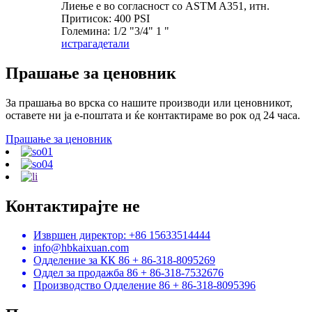
Лиење е во согласност со ASTM A351, итн.
Притисок: 400 PSI
Големина: 1/2 "3/4" 1 "
истрага
детали
Прашање за ценовник
За прашања во врска со нашите производи или ценовникот,
оставете ни ја е-поштата и ќе контактираме во рок од 24 часа.
Прашање за ценовник
Контактирајте не
Извршен директор: +86 15633514444
info@hbkaixuan.com
Одделение за КК 86 + 86-318-8095269
Оддел за продажба 86 + 86-318-7532676
Производство Одделение 86 + 86-318-8095396