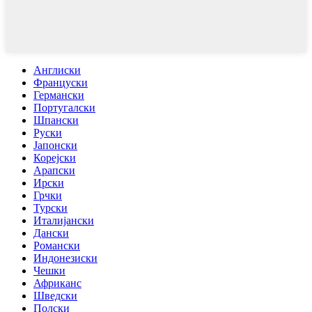
Англиски
Француски
Германски
Португалски
Шпански
Руски
Јапонски
Корејски
Арапски
Ирски
Грчки
Турски
Италијански
Дански
Романски
Индонезиски
Чешки
Африканс
Шведски
Полски