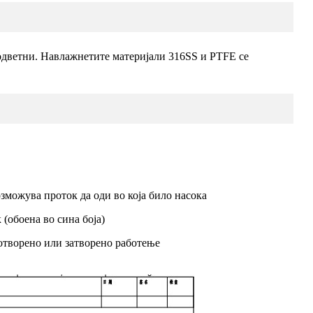
оодветни. Навлажнетите материјали 316SS и PTFE се
зможува проток да оди во која било насока
 (обоена во сина боја)
о отворено или затворено работење