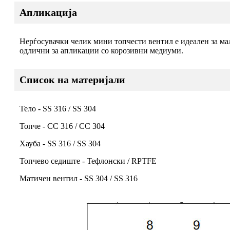
Апликација
Нерѓосувачки челик мини топчести вентил е идеален за ма
одлични за апликации со корозивни медиуми.
Список на материјали
Тело - SS 316 / SS 304
Топче - СС 316 / СС 304
Хауба - SS 316 / SS 304
Топчево седиште - Тефлонски / RPTFE
Матичен вентил - SS 304 / SS 316