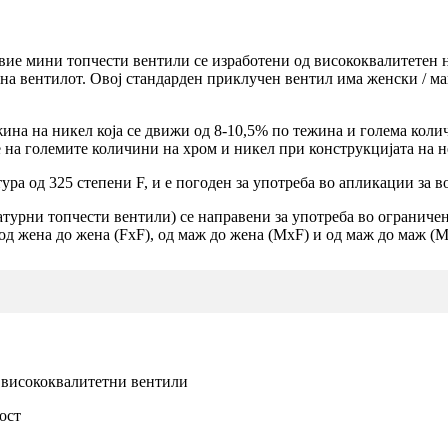
е мини топчести вентили се изработени од висококвалитетен нер
 на вентилот. Овој стандарден приклучен вентил има женски / м
на на никел која се движи од 8-10,5% по тежина и голема коли
е на големите количини на хром и никел при конструкцијата на 
а од 325 степени F, и е погоден за употреба во апликации за во
урни топчести вентили) се направени за употреба во ограничени 
од жена до жена (FxF), од маж до жена (MxF) и од маж до маж (M
и висококвалитетни вентили
ост