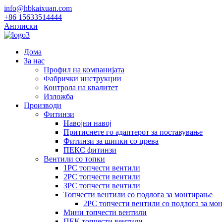
info@hbkaixuan.com
+86 15633514444
Англиски
Дома
За нас
Профил на компанијата
Фабрички инструкции
Контрола на квалитет
Изложба
Производи
Фитинзи
Навојни навој
Притиснете го адаптерот за поставување
Фитинзи за шипки со црева
ПЕКС фитинзи
Вентили со топки
1PC топчести вентили
2PC топчести вентили
3PC топчести вентили
Топчести вентили со подлога за монтирање
2PC топчести вентили со подлога за мо
Мини топчести вентили
ПЕК топчести вентили