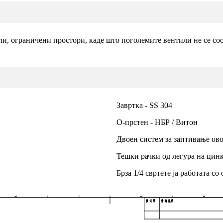
ли, ограничени простори, каде што поголемите вентили не се с
Завртка - SS 304
О-прстен - НБР / Витон
Двоен систем за заптивање ово
Тешки рачки од легура на цинк
Брза 1/4 свртете ја работата с