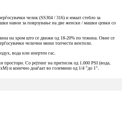
ѓосувачки челик (SS304 / 316) и имаат стебло за
ашки навои за поврзување на две женски / машки цевки со
чина на хром што се движи од 18-20% по тежина. Овие се
нерѓосувачки челични мини топчести вентили.
здух, вода или инертен гас.
простори. Со рејтинг на притисок од 1.000 PSI (вода,
xM) и конечно доаѓаат во големини од 1/4 "до 1".