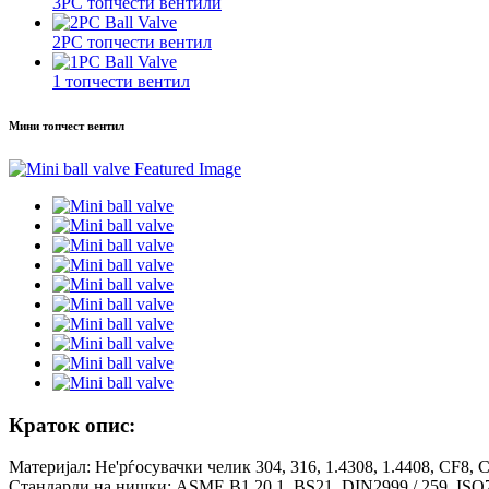
3PC топчести вентили
2PC топчести вентил
1 топчести вентил
Мини топчест вентил
Краток опис:
Материјал: Не'рѓосувачки челик 304, 316, 1.4308, 1.4408, CF8,
Стандарди на нишки: ASME B1.20.1, BS21, DIN2999 / 259, ISO7-