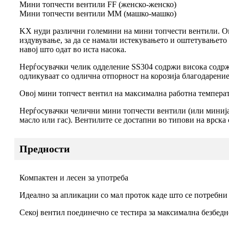
Мини топчести вентили FF (женско-женско)
Мини топчести вентили ММ (машко-машко)
KX нуди различни големини на мини топчести вентили. Ови
издувување, за да се намали истекувањето и оштетувањето
навој што одат во иста насока.
Нерѓосувачки челик одделение SS304 содржи висока содржи
одликуваат со одлична отпорност на корозија благодарени
Овој мини топчест вентил на максимална работна температур
Нерѓосувачки челични мини топчести вентили (или минијат
масло или гас). Вентилите се достапни во типови на врска 
Предности
Компактен и лесен за употреба
Идеално за апликации со мал проток каде што се потребн
Секој вентил поединечно се тестира за максимална безбедн