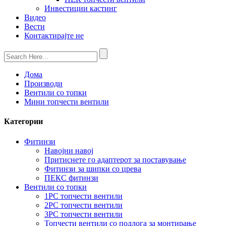
Инвестиции кастинг
Видео
Вести
Контактирајте не
Дома
Производи
Вентили со топки
Мини топчести вентили
Категории
Фитинзи
Навојни навој
Притиснете го адаптерот за поставување
Фитинзи за шипки со црева
ПЕКС фитинзи
Вентили со топки
1PC топчести вентили
2PC топчести вентили
3PC топчести вентили
Топчести вентили со подлога за монтирање