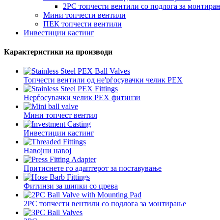
2PC топчести вентили со подлога за монтира
Мини топчести вентили
ПЕК топчести вентили
Инвестиции кастинг
Карактеристики на производи
Топчести вентили од не'рѓосувачки челик PEX
Нерѓосувачки челик PEX фитинзи
Мини топчест вентил
Инвестиции кастинг
Навојни навој
Притиснете го адаптерот за поставување
Фитинзи за шипки со црева
2PC топчести вентили со подлога за монтирање