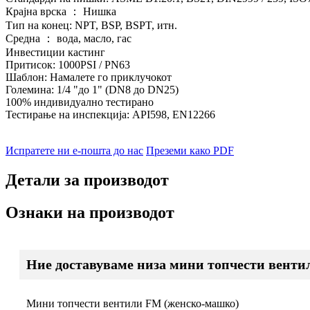
Крајна врска ： Нишка
Тип на конец: NPT, BSP, BSPT, итн.
Средна ： вода, масло, гас
Инвестиции кастинг
Притисок: 1000PSI / PN63
Шаблон: Намалете го приклучокот
Големина: 1/4 "до 1" (DN8 до DN25)
100% индивидуално тестирано
Тестирање на инспекција: API598, EN12266
Испратете ни е-пошта до нас
Преземи како PDF
Детали за производот
Ознаки на производот
Ние доставуваме низа мини топчести вентил
Мини топчести вентили FM (женско-машко)