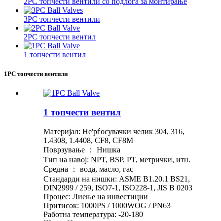
2PC топчести вентили со подлога за монтирање
3PC топчести вентили
2PC топчести вентил
1 топчести вентил
1PC топчести вентили
1 топчести вентил
Материјал: Не'рѓосувачки челик 304, 316,
1.4308, 1.4408, CF8, CF8M
Поврзување ： Нишка
Тип на навој: NPT, BSP, PT, метрички, итн.
Средна ： вода, масло, гас
Стандарди на нишки: ASME B1.20.1 BS21,
DIN2999 / 259, ISO7-1, ISO228-1, JIS B 0203
Процес: Лиење на инвестиции
Притисок: 1000PS / 1000WOG / PN63
Работна температура: -20-180