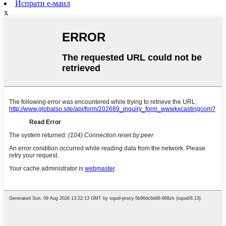
Испрати е-маил
x