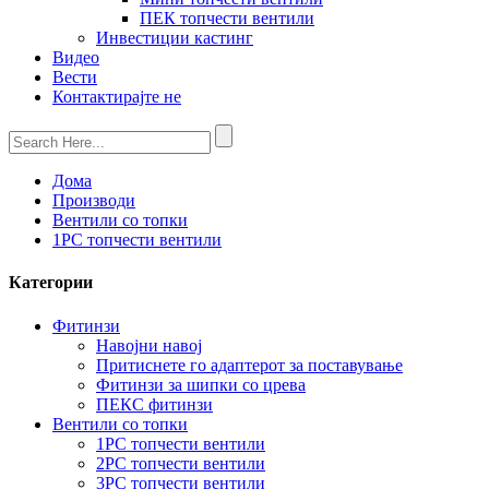
ПЕК топчести вентили
Инвестиции кастинг
Видео
Вести
Контактирајте не
Дома
Производи
Вентили со топки
1PC топчести вентили
Категории
Фитинзи
Навојни навој
Притиснете го адаптерот за поставување
Фитинзи за шипки со црева
ПЕКС фитинзи
Вентили со топки
1PC топчести вентили
2PC топчести вентили
3PC топчести вентили