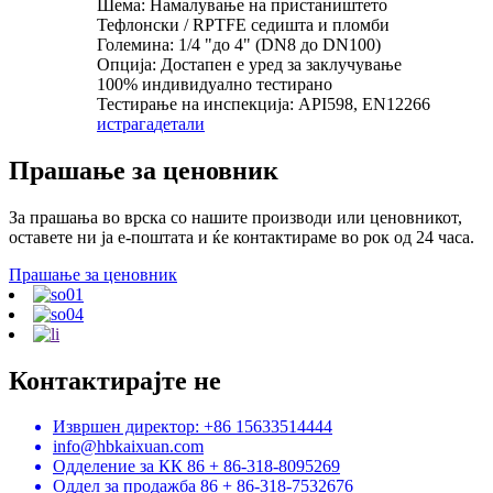
Шема: Намалување на пристаништето
Тефлонски / RPTFE седишта и пломби
Големина: 1/4 "до 4" (DN8 до DN100)
Опција: Достапен е уред за заклучување
100% индивидуално тестирано
Тестирање на инспекција: API598, EN12266
истрага
детали
Прашање за ценовник
За прашања во врска со нашите производи или ценовникот,
оставете ни ја е-поштата и ќе контактираме во рок од 24 часа.
Прашање за ценовник
Контактирајте не
Извршен директор: +86 15633514444
info@hbkaixuan.com
Одделение за КК 86 + 86-318-8095269
Оддел за продажба 86 + 86-318-7532676