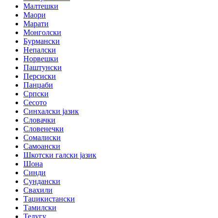
Малтешки
Маори
Марати
Монголски
Бурмански
Непалски
Норвешки
Паштунски
Персиски
Панџаби
Српски
Сесото
Синхалски јазик
Словачки
Словенечки
Сомалиски
Самоански
Шкотски галски јазик
Шона
Синди
Сундански
Свахили
Таџикистански
Тамилски
Телугу