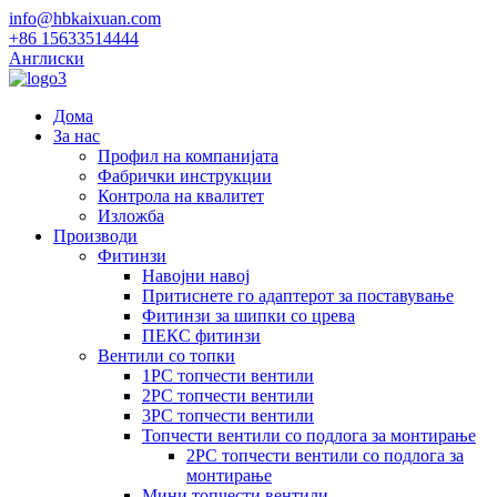
info@hbkaixuan.com
+86 15633514444
Англиски
Дома
За нас
Профил на компанијата
Фабрички инструкции
Контрола на квалитет
Изложба
Производи
Фитинзи
Навојни навој
Притиснете го адаптерот за поставување
Фитинзи за шипки со црева
ПЕКС фитинзи
Вентили со топки
1PC топчести вентили
2PC топчести вентили
3PC топчести вентили
Топчести вентили со подлога за монтирање
2PC топчести вентили со подлога за
монтирање
Мини топчести вентили