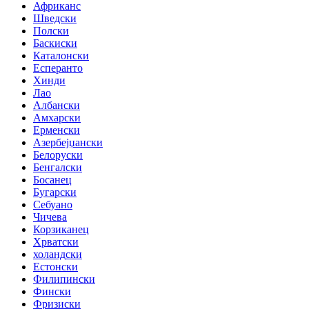
Африканс
Шведски
Полски
Баскиски
Каталонски
Есперанто
Хинди
Лао
Албански
Амхарски
Ерменски
Азербејџански
Белоруски
Бенгалски
Босанец
Бугарски
Себуано
Чичева
Корзиканец
Хрватски
холандски
Естонски
Филипински
Фински
Фризиски