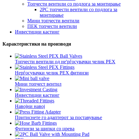
Топчести вентили со подлога за монтирање
2PC топчести вентили со подлога за
монтирање
Мини топчести вентили
ПЕК топчести вентили
Инвестиции кастинг
Карактеристики на производи
Топчести вентили од не'рѓосувачки челик PEX
Нерѓосувачки челик PEX фитинзи
Мини топчест вентил
Инвестиции кастинг
Навојни навој
Притиснете го адаптерот за поставување
Фитинзи за шипки со црева