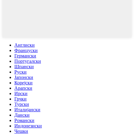
Англиски
Француски
Германски
Португалски
Шпански
Руски
Јапонски
Корејски
Арапски
Ирски
Грчки
Турски
Италијански
Дански
Романски
Индонезиски
Чешки