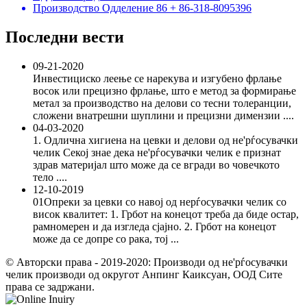
Производство Одделение 86 + 86-318-8095396
Последни вести
09-21-2020
Инвестициско леење се нарекува и изгубено фрлање
восок или прецизно фрлање, што е метод за формирање
метал за производство на делови со тесни толеранции,
сложени внатрешни шуплини и прецизни димензии ....
04-03-2020
1. Одлична хигиена на цевки и делови од не'рѓосувачки
челик Секој знае дека не'рѓосувачки челик е признат
здрав материјал што може да се вгради во човечкото
тело ....
12-10-2019
01Опреки за цевки со навој од нерѓосувачки челик со
висок квалитет: 1. Грбот на конецот треба да биде остар,
рамномерен и да изгледа сјајно. 2. Грбот на конецот
може да се допре со рака, тој ...
© Авторски права - 2019-2020: Производи од не'рѓосувачки
челик производи од округот Анпинг Каиксуан, ООД Сите
права се задржани.