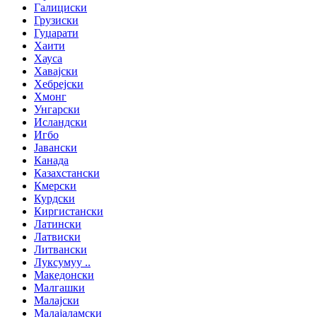
Галициски
Грузиски
Гуџарати
Хаити
Хауса
Хавајски
Хебрејски
Хмонг
Унгарски
Исландски
Игбо
Јавански
Канада
Казахстански
Кмерски
Курдски
Киргистански
Латински
Латвиски
Литвански
Луксумуу ..
Македонски
Малгашки
Малајски
Малајаламски